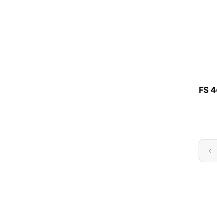
FS 4
‹