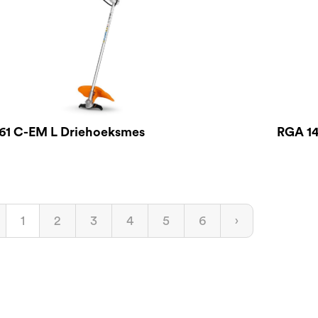
61 C-EM L Driehoeksmes
RGA 14
1
2
3
4
5
6
›