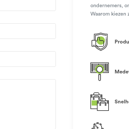
ondernemers, o
Waarom kiezen z
Produ
Medew
Snelhe